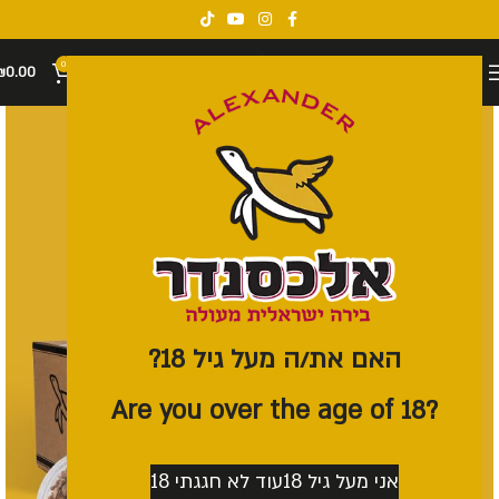
0
₪
0.00
האם את/ה מעל גיל 18?
?Are you over the age of 18
אני מעל גיל 18
עוד לא חגגתי 18