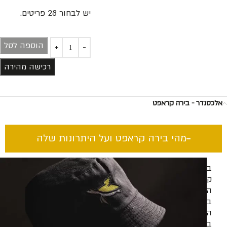
יש לבחור ⁦28⁩ פריטים.⁦⁩
הוספה לסל
רכישה מהירה
אלכסנדר - בירה קראפט
מהי בירה קראפט ועל היתרונות שלה​
בירה
קראפט
היא
בירה
המיוצרת
בעבודת