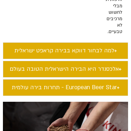
מבלי
לחשוש
מרכיבים
לא
טבעיים.
למה לבחור דווקא בבירה קראפט ישראלית​
אלכסנדר היא הבירה הישראלית הטובה בעולם​
European Beer Star​ - תחרות בירה עולמית