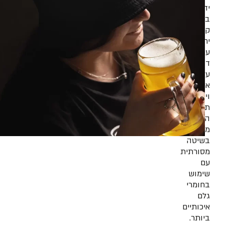
יד
בכמויות
קטנות
יחסית,
עם
דגש
על
איכות
וייחודיות.
תהליך
הייצור
מתבצע
בשיטה
מסורתית
עם
שימוש
בחומרי
גלם
איכותיים
ביותר.