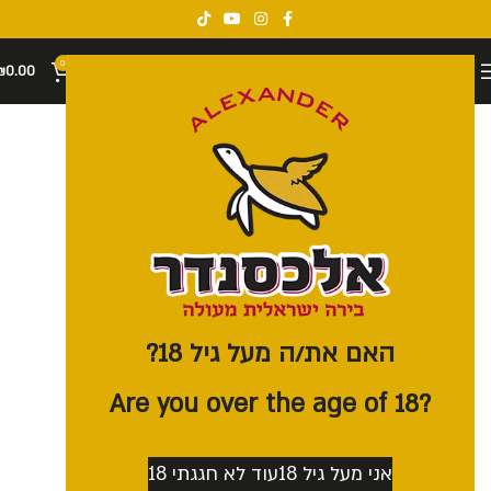
0
₪
0.00
האם את/ה מעל גיל 18?
?Are you over the age of 18
אני מעל גיל 18
עוד לא חגגתי 18