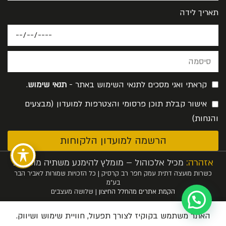
תאריך לידה
קראתי ואני מסכים לתנאי השימוש באתר -
תנאי שימוש
.
אישור קבלת תוכן פרסומי והצטרפות למועדון (מבצעים
והנחות)
הרשמה למועדון הלקוחות
אזהרה:
מכיל אלכוהול – מומלץ להימנע משתיה מופרזת
כשרות מועצה דתית עמק חפר רב קרסיק | כל הזכויות שמורות לאביר הבר
בע”מ
הקמת אתרים מהחלל החיצון
| שלושה מעצבים
0
האתר משתמש בקוקיז לצורך תפעול, חוויית שימוש ושיווק.
עגלה
אזור אישי
כתבו לנו
בואו לבקר