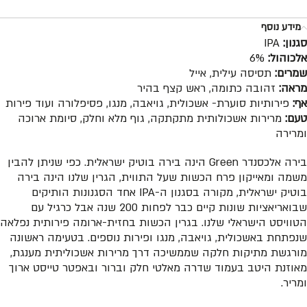
מידע נוסף
סגנון:
IPA
אלכוהול:
6%
שמרים:
תסיסה עילית, אייל
מראה:
זהובה כתומה, ראש קצף בהיר
אף:
פירותיות סוערת- אשכולית, גויאבה, מנגו, פסיפלורה ועוד פירות
טעם:
מרירות אשכולותית מתקתקה, גוף מלא וחלק, סיומת ארוכה
ומרירה
בירה אלכסנדר Green הינה בירה בוטיק ישראלית. כפי שניתן להבין
משמה ומאייקון פרח הכשות שעל התווית, הגרין שלנו הינה בירה
בוטיק ישראלית, מקורה בסגנון ה-IPA אחד הסגנונות הותיקים
שבואריאציות שונות קיים כבר לפחות 200 שנה אבל כרגיל עם
הטוויסט הישראלי שלנו. בגרין הכשות בחזית-ארומה פירותית נפלאה
שנפתחת באשכולית, גויאבה, מנגו ופירות נוספים. בטעימה ראשונה
מורגשת מתיקות חלקה שממשיכה דרך מרירות אשכוליתית מענגת,
מאוזנת היטב בעמוד שדרה מאלטי חלק וברור ובאפטר טייסט ארוך
ומריר.