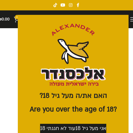
0
₪
0.00
האם את/ה מעל גיל 18?
?Are you over the age of 18
אני מעל גיל 18
עוד לא חגגתי 18