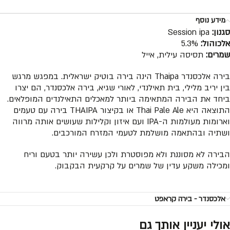
מידע נוסף
סגנון:
Session ipa
אלכוהול:
5.3%
שמרים:
תסיסה עילית, אייל
בירה אלכסנדר Thaipa הינה בירה בוטיק ישראלית. במפגש מרגש
בין יריב מלילי, בית תאילנדי, לאורי שגיא, בירה אלכסנדר, הם יצרו
ביחד את הבירה המתאימה ביותר למאכלים התאילנדים המופלאים.
התוצאה היא Thai Pale Ale או בקיצור THAIPA בירה עם טעמים
וארומות מעולמות ה-IPA ועם איזון וקלילות שעושים אותה מרווה
ושתיה ובהתאמה מושלמת לטעמי המזרח המורכבים.
הבירה לא מסוננת ולא מפוסטרת ולכן עשירה יותר בטעם וריח
ומכילה משקע עדין של שמרים על קרקעית הבקבוק.
אלכסנדר - בירה קראפט
אולי יעניין אותך גם