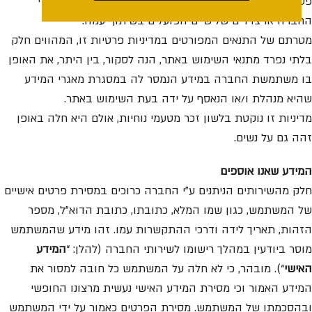
פעילויות השיווק והפרסום, או בקשר עם מידע שנאסף על ידי
החברה או צדדים שלישיים הפועלים בשיתוף עמה.
מטרתם של התנאים המפורטים במדיניות פרטיות זו, המהווים חלק
בלתי נפרד מתנאי השימוש באתר, הנה לסקור, בין היתר, את האופן
בו משתמשת החברה במידע הנמסר לה במסגרת מאגרי המידע
שהיא מנהלת ו/או הנאסף על ידה בעת השימוש באתר.
מדיניות זו נוקטת בלשון זכר מטעמי נוחיות, אולם היא חלה באופן
זהה גם על נשים.
המידע שאנו אוספים
חלק מהשירותים הניתנים ע”י החברה כרוכים במסירת פרטים אישיים
של המשתמש, כגון שמו המלא, כתובתו, כתובת הדוא”ל, מספר
הזהות, תאריך לידה ודרכי ההתקשרות עמו. זהו מידע שהמשתמש
מוסר ביודעין במהלך רישומו לשירותי החברה (להלן: “
המידע
האישי
“). מובהר, כי לא חלה על המשתמש כל חובה למסור את
המידע האמור וכי מסירת המידע האישי נעשית מרצונו החופשי
ובהסכמתו של המשתמש. מסירת הפרטים כאמור על ידי המשתמש