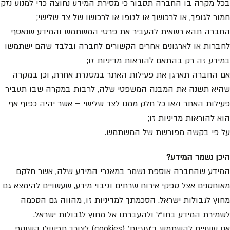
בכל מקרה בו החברה תסבור כי מסירת המידע נחוצה כדי למנוע נזק
חמור לגופך, או לרכושך או לגופו או לרכושו של צד שלישי;
החברה תהא רשאית להעביר את פרטי המשתמש והמידע שנאסף
לחברות או לארגונים אחרים הקשורים לחברה ובלבד שהם ישתמשו
במידע זה רק בהתאם להוראות מדיניות זו;
אם החברה תארגן את פעילות האתר במסגרת אחרת, וכן במקרה
שהיא תשנה את המבנה המשפטי שלה, לרבות במקרה שבו תעביר
פעילות האתר ו/או כל חלק ממנו לצד שלישי – אשר יהיה כפוף אף
הוא להוראות מדיניות זו;
על פי בקשה מפורשת של המשתמש.
היכן נשמר המידע
?
המידע שהחברה אוספת נשמר במאגרי המידע שלה, אשר חלקם
מאוחסנים אצל ספקי אירוח שרתים וגיבוי מידע, שעשויים להימצא גם
מחוץ לגבולות ישראל. הסכמתך למדיניות זו, מהווה גם הסכמה
לשמירת המידע בחו”ל ולהעברתו אל מחוץ לגבולות ישראל.
אנו עשויים להשתמש ב’עוגיות’ (cookies) לצורך תפעולו השוטף