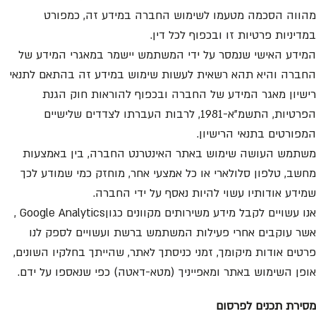
מהווה הסכמה מטעמו לשימוש החברה במידע זה, כמפורט
במדיניות פרטיות זו ובכפוף לכל דין.
המידע האישי שנמסר על ידי המשתמש יישמר במאגרי המידע של
החברה והיא תהא רשאית לעשות שימוש במידע זה בהתאם לתנאי
רישיון מאגר המידע של החברה ובכפוף להוראות חוק הגנת
הפרטיות, התשמ”א-1981, לרבות העברתו לצדדים שלישיים
המפורטים בתנאי הרישיון.
משתמש העושה שימוש באתר האינטרנט החברה, בין באמצעות
מחשב, טלפון סלולארי או כל אמצעי אחר, מוחזק כמי שמודע לכך
שמידע אודותיו עשוי להיות נאסף על ידי החברה.
אנו עשויים לקבל מידע משירותים מקוונים כגוןGoogle Analytics ,
אשר עוקבים אחרי פעילות המשתמש ברשת ועשויים לספק לנו
פרטים אודות מיקומך, זמני כניסתך לאתר, שהייתך בחלקיו השונים,
אופן השימוש באתר ומאפייניך (מטא-דאטה) כפי שנאספו על ידם.
מסירת תכנים לפרסום