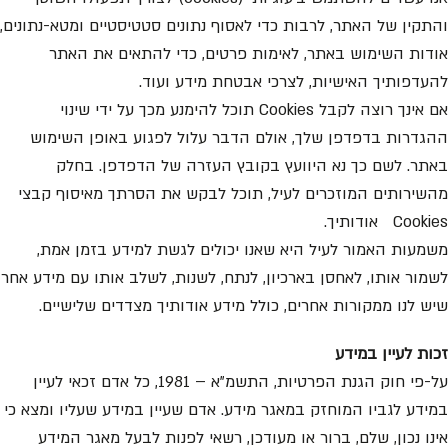
והתקין של האתר, לרבות כדי לאסוף נתונים סטטיסטיים ומטא-נתונים,
אודות השימוש באתר, לאימות פרטים, כדי להתאים את האתר
להעדפותיך האישיות, לצרכי אבטחת מידע ועוד.
אם אינך רוצה לקבל Cookies תוכל להימנע מכך על ידי שינוי
ההגדרות בדפדפן שלך, אולם הדבר עלול לפגוע באופן השימוש
באתר. לשם כך נא היוועץ בקובץ העזרה של הדפדפן. בחלק
מהשירותים המוזכרים לעיל, תוכל לבקש את הסרתך מאיסוף קבצי
Cookies אודותיך.
משמעות האמור לעיל היא שאנו יכולים לגשת למידע בזמן אמת,
לשמור אותו, לאחסן בארכיון, לנתח, לשנות, לשלב אותו עם מידע אחר
שיש לנו ממקורות אחרים, כולל מידע אודותיך מצדדים שלישיים.
זכות לעיין במידע
על-פי חוק הגנת הפרטיות, התשמ”א – 1981, כל אדם זכאי לעיין
במידע לגביו המוחזק במאגר מידע. אדם שעיין במידע שעליו ומצא כי
אינו נכון, שלם, ברור או מעודכן, רשאי לפנות לבעל מאגר המידע