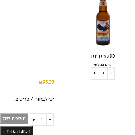
ⓘ
טאיזו יוזו
קיים במלאי
₪
95.00
יש לבחור ⁦4⁩ פריטים.⁦⁩
הוספה לסל
רכישה מהירה