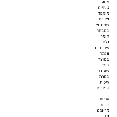
מסע
טעמים
מוקפד
ויצירתי,
שמתחיל
במבחר
חומרי
גלם
איכותיים
ונגמר
במוצר
סופי
שעובר
בקרת
איכות
קפדנית.
טריות:
בירות
קראפט
הן