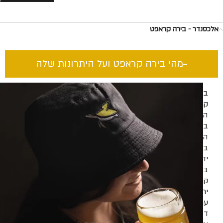
אלכסנדר - בירה קראפט
מהי בירה קראפט ועל היתרונות שלה​
בירה
קראפט
היא
בירה
המיוצרת
בעבודת
יד
בכמויות
קטנות
יחסית,
עם
דגש