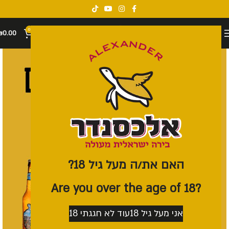
0
₪
0.00
האם את/ה מעל גיל 18?
?Are you over the age of 18
אני מעל גיל 18
עוד לא חגגתי 18