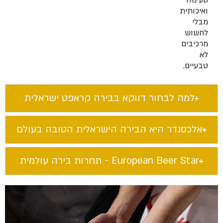
טעימה
ואיכותית
מבלי
לחשוש
מרכיבים
לא
טבעיים.
למה לבחור דווקא בבירה קראפט ישראלית​
אלכסנדר היא הבירה הישראלית הטובה בעולם​
European Beer Star​ - תחרות בירה עולמית