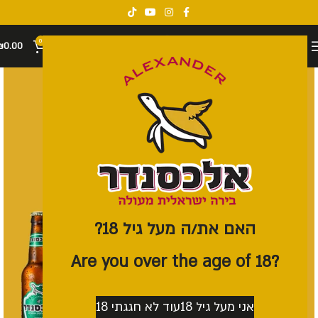
0
₪
0.00
האם את/ה מעל גיל 18?
?Are you over the age of 18
אני מעל גיל 18
עוד לא חגגתי 18