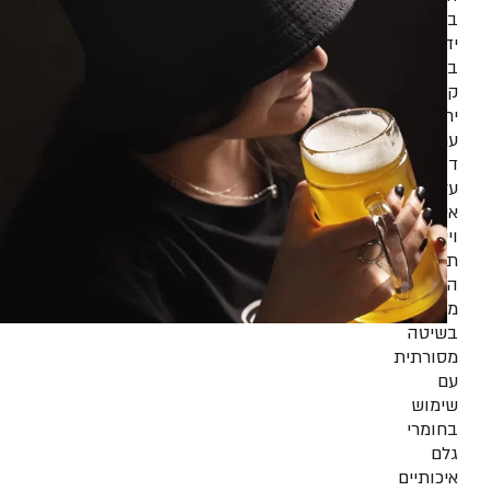
בעבודת
יד
בכמויות
קטנות
יחסית,
עם
דגש
על
איכות
וייחודיות.
תהליך
הייצור
מתבצע
בשיטה
מסורתית
עם
שימוש
בחומרי
גלם
איכותיים