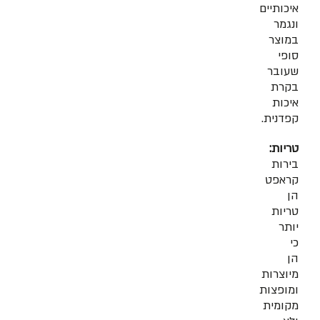
איכותיים
ונגמר
במוצר
סופי
שעובר
בקרת
איכות
קפדנית.
טריות:
בירות
קראפט
הן
טריות
יותר
כי
הן
מיוצרות
ומופצות
מקומית