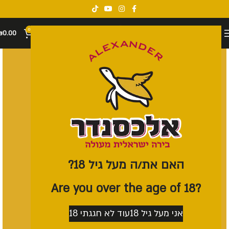
0
₪
0.00
האם את/ה מעל גיל 18?
?Are you over the age of 18
אני מעל גיל 18
עוד לא חגגתי 18