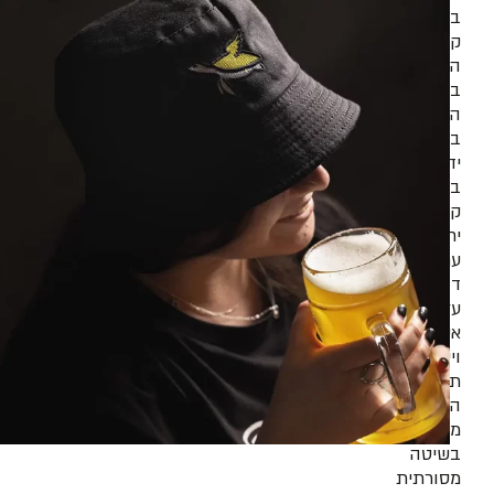
בירה
קראפט
היא
בירה
המיוצרת
בעבודת
יד
בכמויות
קטנות
יחסית,
עם
דגש
על
איכות
וייחודיות.
תהליך
הייצור
מתבצע
בשיטה
מסורתית