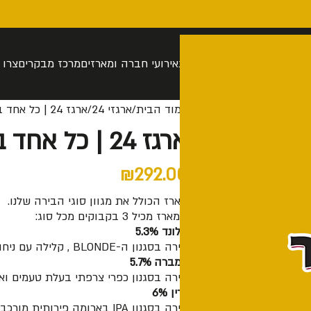
רה
סיור בהתאמה אישית
חנות
אירועי חברה ומארזים
מרכז מבקרים
צרו 
עמוד הבית
ארגזי 24
ארגז 24 | כל אחד בצבע
ארגז 24 | כל אחד בצבע
₪
292.00
מארז הכולל את מגוון סוגי הבירה שלנו.
המארז מכיל 3 בקבוקים מכל סוג:
בלונד 5.3%
בירה בסגנון ה-BLONDE , קלילה עם ניחוח פירותי ואיזון מדוייק בין מרירות ומתיקות
אמברה 5.7%
בירה בסגנון כפרי צרפתי בעלת טעמים וא
גרין 6%
בירה בסגנון IPA בארומה פירותית מורכבת.