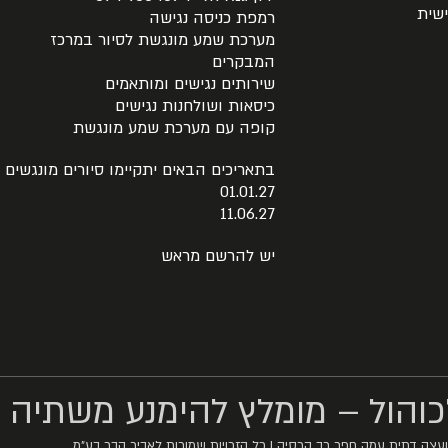
שית
רמפת כניסה נגישה
מערכת שמע מונגשת לסיור במרכז
המבקרים
שירותים נגישים ומותאמים
כיסאות ושולחנות נגישים
קופה עם מערכת שמע מונגשת
בתאריכים הבאים יתקיימו סיורים מונגשים
01.01.27
11.06.27
יש להרשם מראש
והול – מומלץ להימנע משתיה 
עצה דתית עמק חפר רב קרסיק | כל הזכויות שמורות לאביר הבר בע”מ