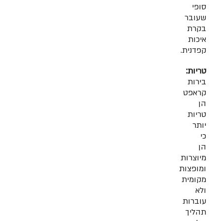
סופי
שעובר
בקרת
איכות
קפדנית.
טריות:
בירות
קראפט
הן
טריות
יותר
כי
הן
מיוצרות
ומופצות
מקומית
ולא
עוברות
תהליך