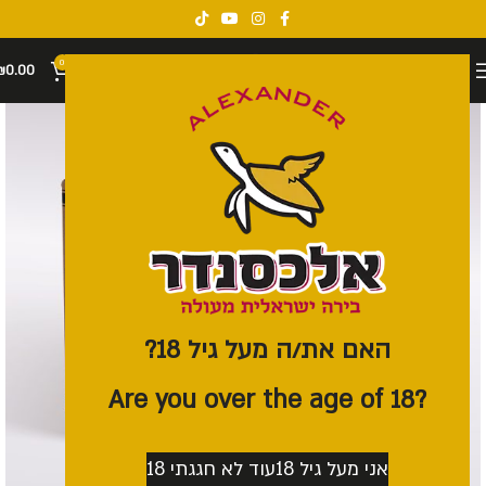
0
₪
0.00
האם את/ה מעל גיל 18?
?Are you over the age of 18
אני מעל גיל 18
עוד לא חגגתי 18