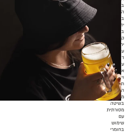
בירה
המיוצרת
בעבודת
יד
בכמויות
קטנות
יחסית,
עם
דגש
על
איכות
וייחודיות.
תהליך
הייצור
מתבצע
בשיטה
מסורתית
עם
שימוש
בחומרי