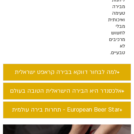
ליהנות
מבירה
טעימה
ואיכותית
מבלי
לחשוש
מרכיבים
לא
טבעיים.
למה לבחור דווקא בבירה קראפט ישראלית​
אלכסנדר היא הבירה הישראלית הטובה בעולם​
European Beer Star​ - תחרות בירה עולמית