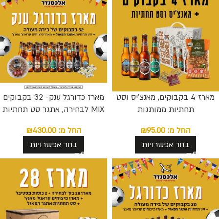
מארז 4 בקבוקים, מאנצ’יס וסט
מארז כדורגל ענק- 32 בקבוקים
תחתיות ממותגות
MIX לבחירה, אתגר סט תחתיות
פאזל ומארז פיצוחים קראנץ מאנץ
החל מ:
95.00
₪
החל מ:
430.00
₪
בחר אפשרויות
בחר אפשרויות