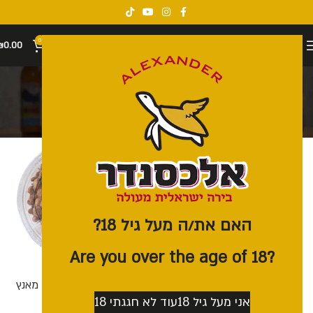
0
₪
0.00
חנות
קטגוריות
האם את/ה מעל גיל 18?
?Are you over the age of 18
זוג כוסות שליש
מארז פיצוחים קראנץ מאנץ
אני מעל גיל 18
עוד לא חגגתי 18