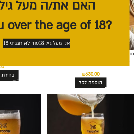
האם את/ה מעל גיל 18?
?Are you over the age of 18
אני מעל גיל 18
עוד לא חגגתי 18
חוויה משפחתית – סיור וטעימות ל-4 אנשים
סיור וטעימות במב
+ שתי פלטות גבינות מפנקות + מארז 12
00
בקבוקים לבחירתכם
₪
630.00
בחירת א
הוספה לסל