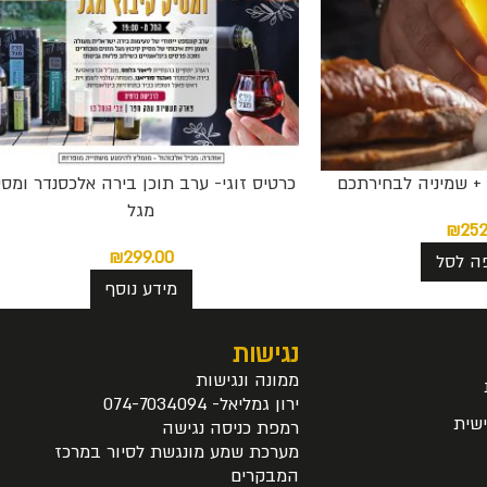
ת + שמיניה לבחירתכם
כרטיס זוגי- ערב תוכן בירה אלכסנדר ומסי
מגל
₪
252
₪
299.00
ה לסל
מידע נוסף
נגישות
ממונה ונגישות
ירון גמליאל- 074-7034094
שית
רמפת כניסה נגישה
מערכת שמע מונגשת לסיור במרכז
המבקרים