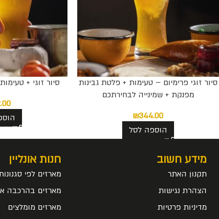
סיור זוגי פרימיום – טעימות + פלטת גבינות
סיור זוגי + טעימו
מפנקת + שמינייה לבחירתכם
.00
₪
344.00
הוספ
הוספה לסל
מידע חשוב
חנות אונליין
תקנון האתר
מארזים לפי סגנונות
הצהרת נגישות
מארזים בהרכבה אי
מדיניות פרטיות
מארזים מומלצים