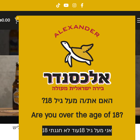
0
₪
0.00
מוצרים משלימים
קטגוריות
האם את/ה מעל גיל 18?
?Are you over the age of 18
זוג כוסות פסטיבל
שלישיית כוסות שליש
אני מעל גיל 18
עוד לא חגגתי 18