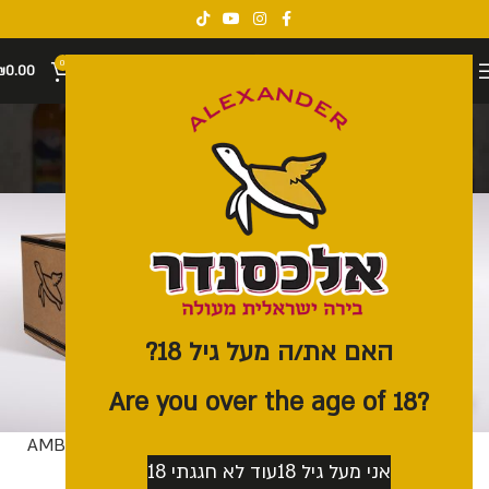
0
₪
0.00
ארגזי 24
קטגוריות
האם את/ה מעל גיל 18?
?Are you over the age of 18
ארגז 24 | 7.5% Bock
ארגז 24 | AMBREE 5.7%
אני מעל גיל 18
עוד לא חגגתי 18