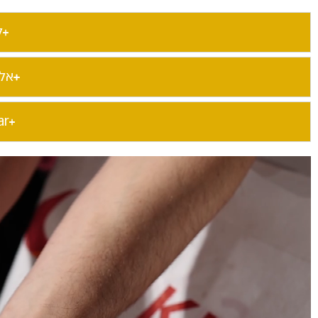
ל
אל
ar​