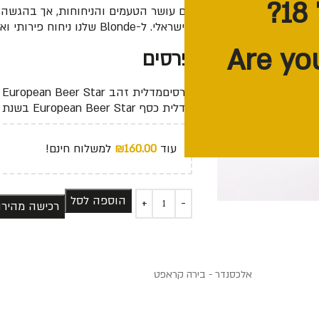
עם עושר הטעמים והניחוחות, אך בהגשה 
הישראלי. ל-Blonde שלנו ניחוח פירותי ואיזון מדוייק בין מרירות הכשות למתיקות הלתת.
פרסים
פרסיםמדלית זהב European Beer Star בשנת 2014
מדלית כסף European Beer Star בשנת 2017
עוד
160.00
₪
למשלוח חינם!
הוספה לסל
רכישה מהיר
אלכסנדר - בירה קראפט