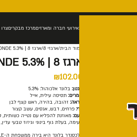
רה
סיור בהתאמה אישית
חנות
אירועי חברה ומארזים
מרכז מבקרים
צרו 
עמוד הבית
ארגזי 8
ארגז 8 | BLONDE 5.3%
ארגז 8 | BLONDE 5.3%
₪
102.00
סגנון:
בלונד אלכוהול: 5.3%
שמרים:
תסיסה עילית, אייל
מראה:
זהובה, בהירה, ראש קצף לבן
אף:
פרחים, דבש, אגסים, עשב קצור
טעם:
מאוזנת להפליא עם נטייה כשותית, 
ונעימה, בעלת גוף בינוני וגיזוז טבעי עדין,