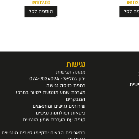
₪
102.00
₪
102
ה לסל
הוספה לסל
נגישות
ממונה ונגישות
ירון גמליאל- 074-7034094
שית
רמפת כניסה נגישה
מערכת שמע מונגשת לסיור במרכז
המבקרים
שירותים נגישים ומותאמים
כיסאות ושולחנות נגישים
קופה עם מערכת שמע מונגשת
בתאריכים הבאים יתקיימו סיורים מונגשים