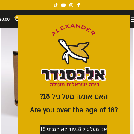
0
₪
0.00
האם את/ה מעל גיל 18?
?Are you over the age of 18
אני מעל גיל 18
עוד לא חגגתי 18