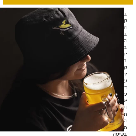
בירה
קראפט
היא
בירה
המיוצרת
בעבודת
יד
בכמויות
קטנות
יחסית,
עם
דגש
על
איכות
וייחודיות.
תהליך
הייצור
מתבצע
בשיטה