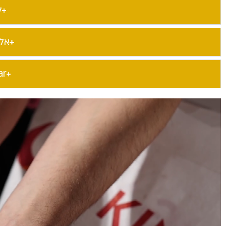
ל
אל
ar​