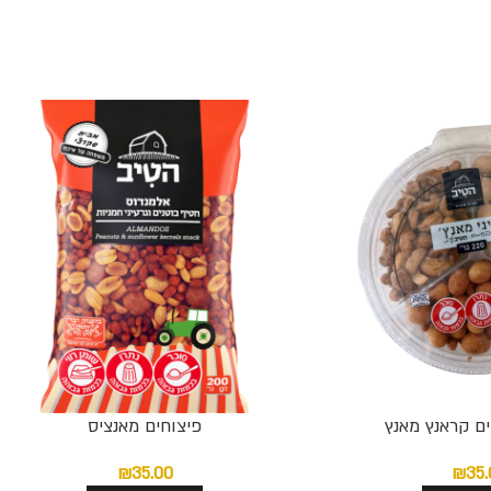
ם קראנץ מאנץ
פיצוחים מאנציס
₪
35.00
₪
35