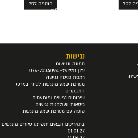
ה לסל
הוספה לסל
נגישות
ממונה ונגישות
ירון גמליאל- 074-7034094
שית
רמפת כניסה נגישה
מערכת שמע מונגשת לסיור במרכז
המבקרים
שירותים נגישים ומותאמים
כיסאות ושולחנות נגישים
קופה עם מערכת שמע מונגשת
בתאריכים הבאים יתקיימו סיורים מונגשים
01.01.27
11.06.27