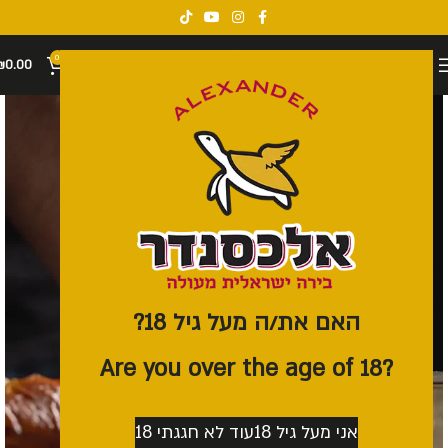
0
₪
0.00
האם את/ה מעל גיל 18?
?Are you over the age of 18
אני מעל גיל 18
עוד לא חגגתי 18