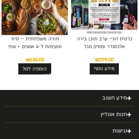
כרטיס זוגי- ערב תוכן בירה
חוויה משפחתית – סיור
אלכסנדר ומסיק מגל
וטעימות ל-4 אנשים + שתי
פלטות גבינות מפנקות + מארז
₪
299.00
₪
630.00
12 בקבוקים לבחירתכם
מידע נוסף
הוספה לסל
מידע חשוב
חנות אונליין
נגישות