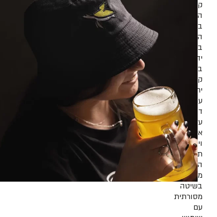
קראפט
היא
בירה
המיוצרת
בעבודת
יד
בכמויות
קטנות
יחסית,
עם
דגש
על
איכות
וייחודיות.
תהליך
הייצור
מתבצע
בשיטה
מסורתית
עם