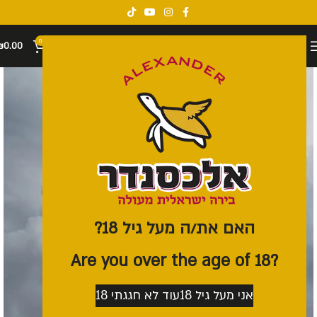
0
₪
0.00
האם את/ה מעל גיל 18?
?Are you over the age of 18
אני מעל גיל 18
עוד לא חגגתי 18