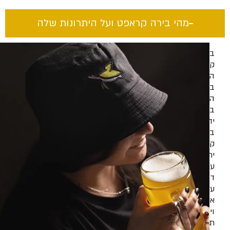
מהי בירה קראפט ועל היתרונות שלה​
בירה
קראפט
היא
בירה
המיוצרת
בעבודת
יד
בכמויות
קטנות
יחסית,
עם
דגש
על
איכות
וייחודיות.
תהליך