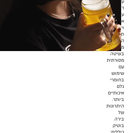
עם
דגש
על
איכות
וייחודיות.
תהליך
הייצור
מתבצע
בשיטה
מסורתית
עם
שימוש
בחומרי
גלם
איכותיים
ביותר.
היתרונות
של
בירה
בוטיק
כוללים: