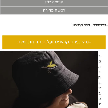
הוספה לסל
רכישה מהירה
אלכסנדר - בירה קראפט
מהי בירה קראפט ועל היתרונות שלה​
בירה
קראפט
היא
בירה
המיוצרת
בעבודת
יד
בכמויות
קטנות
יחסית,