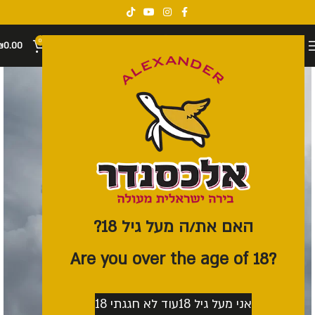
0
₪
0.00
האם את/ה מעל גיל 18?
?Are you over the age of 18
אני מעל גיל 18
עוד לא חגגתי 18