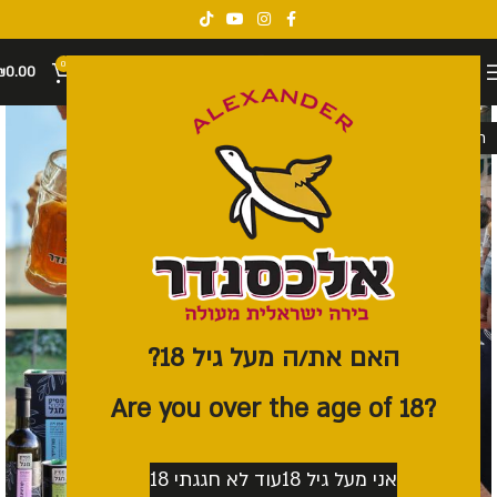
0
₪
0.00
חסר במלאי
האם את/ה מעל גיל 18?
?Are you over the age of 18
אני מעל גיל 18
עוד לא חגגתי 18