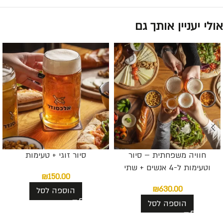
אולי יעניין אותך גם
חוויה משפחתית – סיור
סיור זוגי + טעימות
וטעימות ל-4 אנשים + שתי
₪
150.00
פלטות גבינות מפנקות + מארז
₪
630.00
הוספה לסל
12 בקבוקים לבחירתכם
הוספה לסל