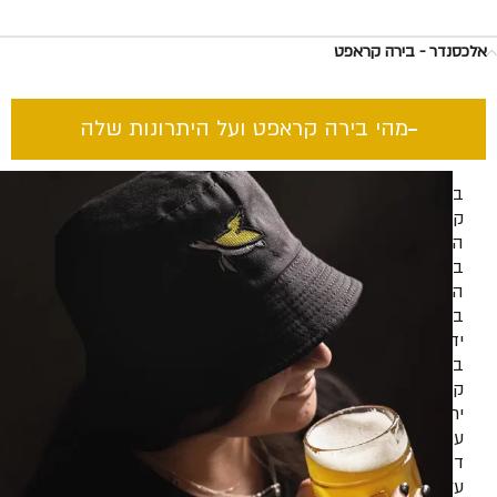
אלכסנדר - בירה קראפט
מהי בירה קראפט ועל היתרונות שלה​
בירה
קראפט
היא
בירה
המיוצרת
בעבודת
יד
בכמויות
קטנות
יחסית,
עם
דגש
על