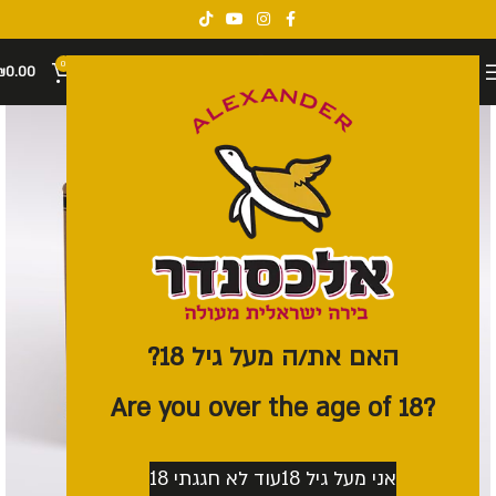
0
₪
0.00
האם את/ה מעל גיל 18?
?Are you over the age of 18
אני מעל גיל 18
עוד לא חגגתי 18