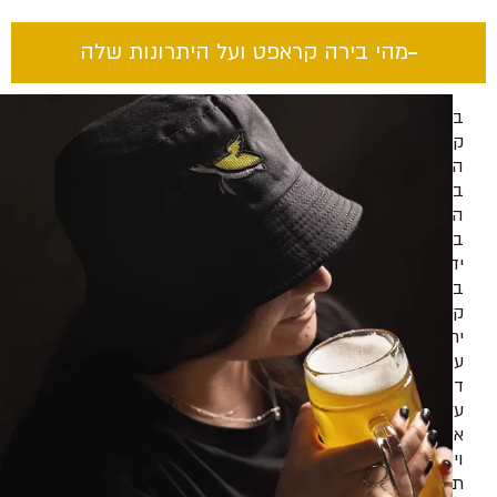
מהי בירה קראפט ועל היתרונות שלה​
בירה
קראפט
היא
בירה
המיוצרת
בעבודת
יד
בכמויות
קטנות
יחסית,
עם
דגש
על
איכות
וייחודיות.
תהליך