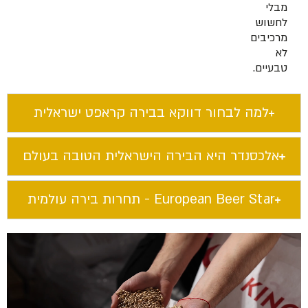
מבלי
לחשוש
מרכיבים
לא
טבעיים.
למה לבחור דווקא בבירה קראפט ישראלית​
אלכסנדר היא הבירה הישראלית הטובה בעולם​
European Beer Star​ - תחרות בירה עולמית