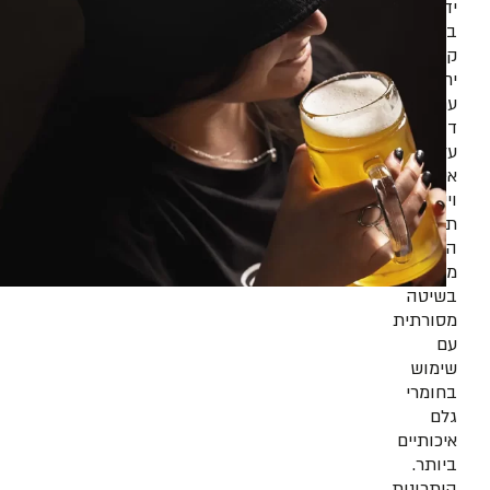
יד
בכמויות
קטנות
יחסית,
עם
דגש
על
איכות
וייחודיות.
תהליך
הייצור
מתבצע
בשיטה
מסורתית
עם
שימוש
בחומרי
גלם
איכותיים
ביותר.
היתרונות