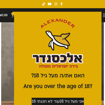
0
₪
0.00
האם את/ה מעל גיל 18?
?Are you over the age of 18
אני מעל גיל 18
עוד לא חגגתי 18