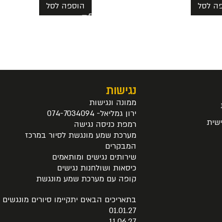
ה לסל
הוספה לסל
נגישות
ממונה ונגישות
ירון גמליאל- 074-7034094
שית
רמפת כניסה נגישה
מערכת שמע מונגשת לסיור במרכז
המבקרים
שירותים נגישים ומותאמים
כיסאות ושולחנות נגישים
קופה עם מערכת שמע מונגשת
בתאריכים הבאים יתקיימו סיורים מונגשים
01.01.27
11.06.27