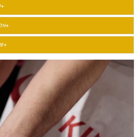
ל
אל
ar​