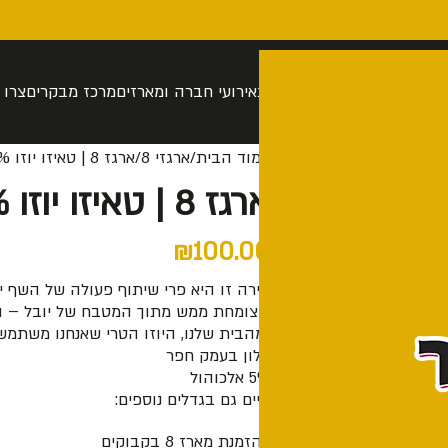
רה
סיור בהתאמה אישית
חנות
אירועי חברה ומארזים
מרכז מבקרים
צרו 
עמוד הבית
ארגזי 8
ארגז 8 | טאיזו יוזו 5%
ארגז 8 | טאיזו יוזו 5%
₪
100.00
בירה זו היא פרי שיתוף פעולה של השף י
שצומחת ממש מתוך המטבח של יובל – השימ
ומהבית שלנו, היוזו הטרי שאנחנו משתמ
אלון בעמק חפר
5% אלכוהול
קיים גם בגדלים נוספים:
להזמנת מארז 8 בקבוקים