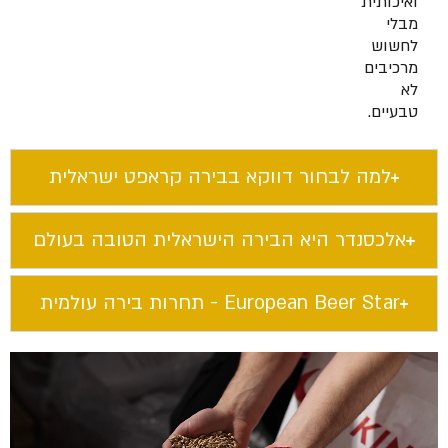
ואיכותית
מבלי
לחשוש
מרכיבים
לא
טבעיים.
למה לבחור דווקא בבירה קראפט ישראלית​
אלכסנדר היא הבירה הישראלית הטובה בעולם​
European Beer Star​ - תחרות בירה עולמית