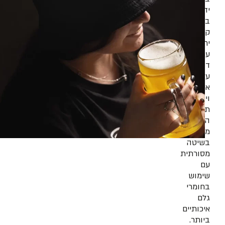
יד
בכמויות
קטנות
יחסית,
עם
דגש
על
איכות
וייחודיות.
תהליך
הייצור
מתבצע
בשיטה
מסורתית
עם
שימוש
בחומרי
גלם
איכותיים
ביותר.