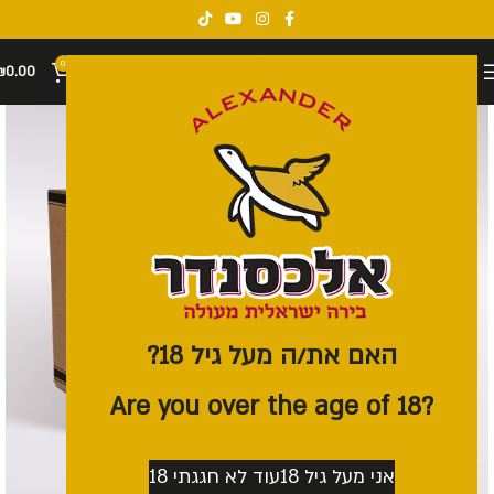
0
₪
0.00
האם את/ה מעל גיל 18?
?Are you over the age of 18
אני מעל גיל 18
עוד לא חגגתי 18