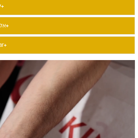
ל
אל
ar​