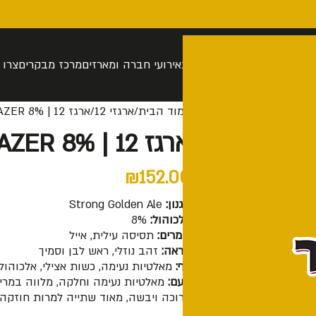
רה
סיור בהתאמה אישית
חנות
אירועי חברה ומארזים
מרכז מבקרים
צרו 
עמוד הבית
ארגזי 12
ארגז 12 | BLAZER 8%
ארגז 12 | BLAZER 8%
₪
152.00
סגנון:
Strong Golden Ale
אלכוהול:
8%
שמרים:
תסיסה עילית, אייל
מראה:
זהב נוזלי, ראש לבן וסמיך
אף:
מאלטיות נעימה, כשות אצילי, אלכוהול
טעם:
מאלטיות נעימה וחלקה, מלווה במריר
ארוכה ויבשה, מאוד שתייה למרות חוזקה