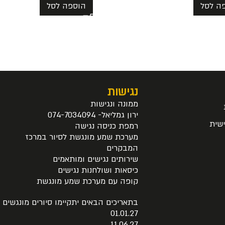
ה לסל
הוספה לסל
נגישות
ממונה ונגישות
ירון גמליאל- 074-7034094
שית
רמפת כניסה נגישה
מערכת שמע מונגשת לסיור במרכז
המבקרים
שירותים נגישים ומותאמים
כיסאות ושולחנות נגישים
קופה עם מערכת שמע מונגשת
בתאריכים הבאים יתקיימו סיורים מונגשים
01.01.27
11.06.27