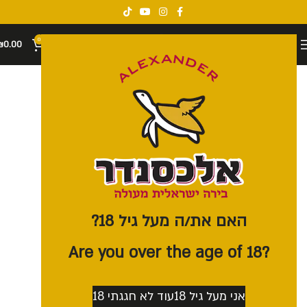
0
₪
0.00
האם את/ה מעל גיל 18?
?Are you over the age of 18
אני מעל גיל 18
עוד לא חגגתי 18