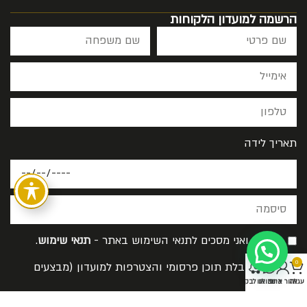
הרשמה למועדון הלקוחות
תאריך לידה
קראתי ואני מסכים לתנאי השימוש באתר -
תנאי שימוש
.
0
אישור קבלת תוכן פרסומי והצטרפות למועדון (מבצעים
עגלה
אזור אישי
כתבו לנו
בואו לבקר
והנחות)