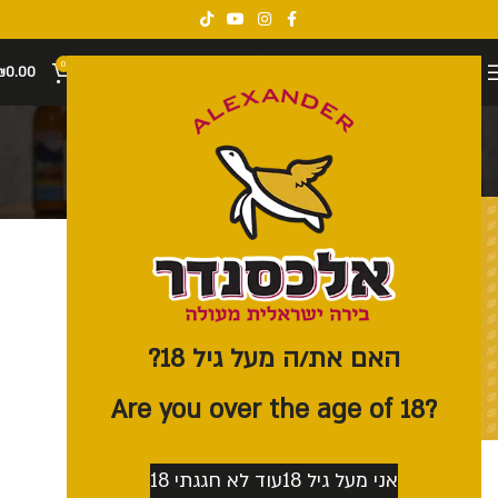
0
₪
0.00
מארז IPA
קטגוריות
האם את/ה מעל גיל 18?
?Are you over the age of 18
מארז בירה ישראלית IPA
אני מעל גיל 18
עוד לא חגגתי 18