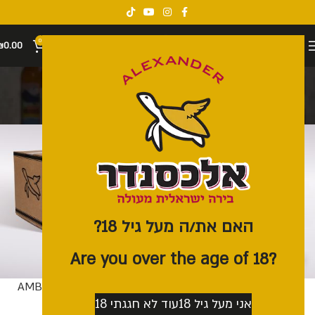
0
₪
0.00
ארגז 24 בקבוקים
קטגוריות
האם את/ה מעל גיל 18?
?Are you over the age of 18
ארגז 24 | 7.5% Bock
ארגז 24 | AMBREE 5.7%
אני מעל גיל 18
עוד לא חגגתי 18