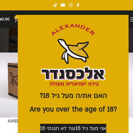
0
₪
0.00
ארגז 12 בקבוקים
קטגוריות
האם את/ה מעל גיל 18?
?Are you over the age of 18
ארגז 12 | 7.5% Bock
ארגז 12 | AMBREE 5.7%
אני מעל גיל 18
עוד לא חגגתי 18