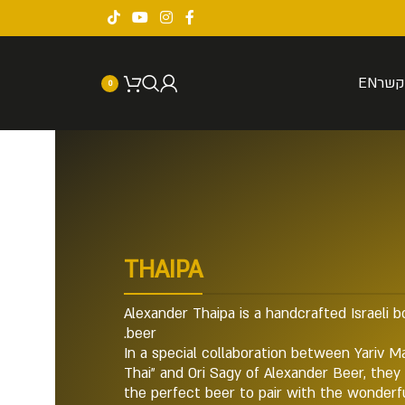
קשר
EN
0
THAIPA
Alexander Thaipa is a handcrafted Israeli 
beer.
In a special collaboration between Yariv Mal
Thai" and Ori Sagy of Alexander Beer, they
the perfect beer to pair with the wonderfu