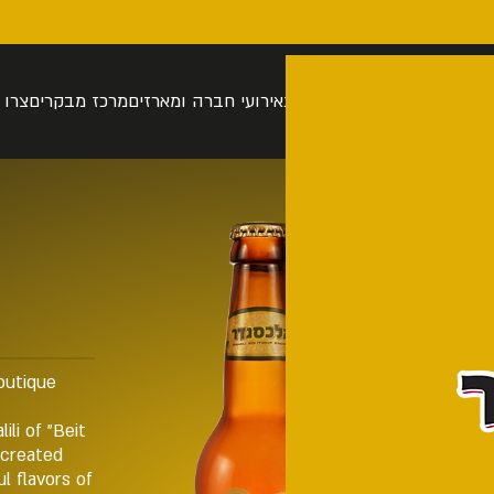
רה
סיור בהתאמה אישית
חנות
אירועי חברה ומארזים
מרכז מבקרים
צרו 
boutique
ili of "Beit
 created
l flavors of