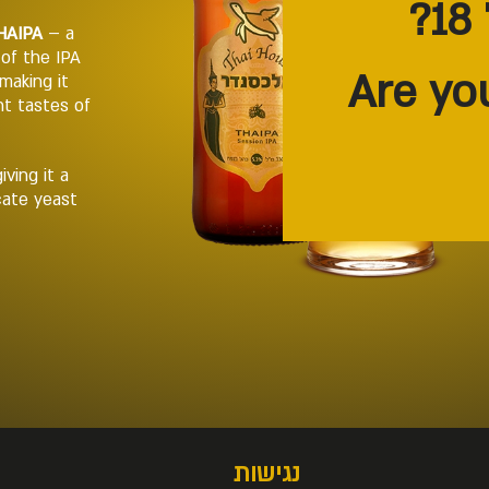
HAIPA
– a
of the IPA
making it
nt tastes of
ving it a
icate yeast
נגישות