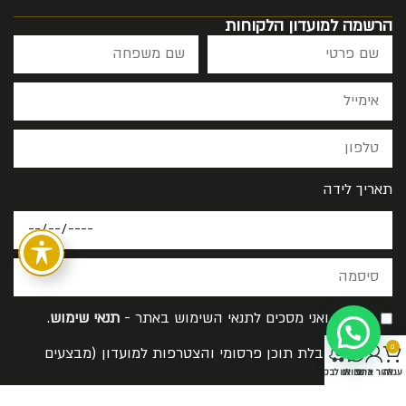
הרשמה למועדון הלקוחות
תאריך לידה
קראתי ואני מסכים לתנאי השימוש באתר -
תנאי שימוש
.
0
אישור קבלת תוכן פרסומי והצטרפות למועדון (מבצעים
עגלה
אזור אישי
כתבו לנו
בואו לבקר
והנחות)