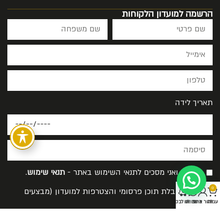
הרשמה למועדון הלקוחות
תאריך לידה
קראתי ואני מסכים לתנאי השימוש באתר -
תנאי שימוש
.
0
אישור קבלת תוכן פרסומי והצטרפות למועדון (מבצעים
עגלה
אזור אישי
כתבו לנו
בואו לבקר
והנחות)