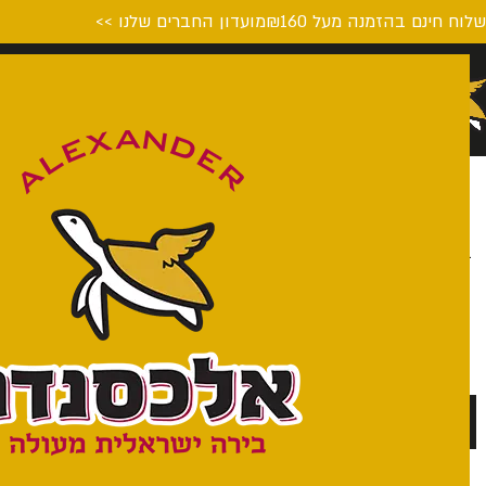
לוח חינם בהזמנה מעל ₪160
מועדון החברים שלנו >>
דף הבית
המבשלה
על הבי
מרכז המבקרים
מרכז המבקרים שלנו נמצא בעמק חפר ופתוח בין הימים א-ו בשעות 9:00 עד 
בכל יום שישי מתקיימים שני סיורים הכוללים הסבר על חומרי הגלם, 
שלנו, סיור בתוך המפעל וכמובן שש טעימות מודרכות של ביר
הסיורים מתקיימים בשעות 10:00 ו-12:00 ובתיאום מראש.
וכמובן שהחצר המבשלה פתוחה עבורכם לישיבה בימי
אנחנו מזמינים אתכם ליהנות מאוכל נהדר, אווירה מצוינת ובירה 
מהחבית!
לתיאום סיור >>
לתפריט >>
כשר - כשרות מועצה דתית עמק