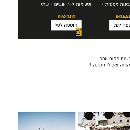
ינות מפנקת +
וטעימות ל-4 אנשים + שתי
ה לבחירתכם
פלטות גבינות מפנקות +
₪
630.00
₪
344.
מארז 12 בקבוקים
פה לסל
הוספה לסל
לבחירתכם
בשום מקום אחר!
ווה ואפילו חתונה!!!