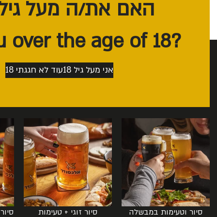
האם את/ה מעל גיל 18?
?Are you over the age of 18
אני מעל גיל 18
עוד לא חגגתי 18
בירה אלכסנדר ממוקמת בעמק חפר. א
ולטעום 6 סוגים שונים בצורה מודרכת, בנוסף ניכנס לסיור במפעל בו נראה בצורה יבשה את תהליך ההכנה.
סיור וטעימות במבשלה
סיור זוגי + טעימות
סיור