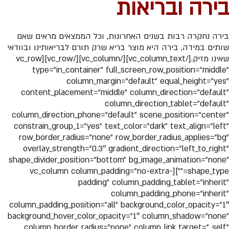
בירה ובריאות
בירה נחקרה רבות בשנים האחרונות, וכל הממצאים מראים שאם
שותים במידה, בירה היא מוצר בריא שרק תורם לבריאותינו ובוודאי
שאינו מזיק.[/vc_column_text][/vc_column][/vc_row][vc_row
type=”in_container” full_screen_row_position=”middle”
column_margin=”default” equal_height=”yes”
content_placement=”middle” column_direction=”default”
column_direction_tablet=”default”
column_direction_phone=”default” scene_position=”center”
constrain_group_1=”yes” text_color=”dark” text_align=”left”
row_border_radius=”none” row_border_radius_applies=”bg”
overlay_strength=”0.3″ gradient_direction=”left_to_right”
shape_divider_position=”bottom” bg_image_animation=”none”
shape_type=””][vc_column column_padding=”no-extra-
padding” column_padding_tablet=”inherit”
column_padding_phone=”inherit”
column_padding_position=”all” background_color_opacity=”1″
background_hover_color_opacity=”1″ column_shadow=”none”
column_border_radius=”none” column_link_target=”_self”