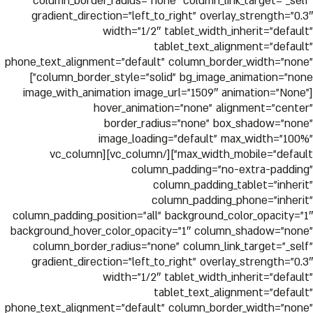
column_border_radius=”none” column_link_target=”_self”
gradient_direction=”left_to_right” overlay_strength=”0.3″
width=”1/2″ tablet_width_inherit=”default”
tablet_text_alignment=”default”
phone_text_alignment=”default” column_border_width=”none”
column_border_style=”solid” bg_image_animation=”none”]
[image_with_animation image_url=”1509″ animation=”None”
hover_animation=”none” alignment=”center”
border_radius=”none” box_shadow=”none”
image_loading=”default” max_width=”100%”
max_width_mobile=”default”][/vc_column][vc_column
column_padding=”no-extra-padding”
column_padding_tablet=”inherit”
column_padding_phone=”inherit”
column_padding_position=”all” background_color_opacity=”1″
background_hover_color_opacity=”1″ column_shadow=”none”
column_border_radius=”none” column_link_target=”_self”
gradient_direction=”left_to_right” overlay_strength=”0.3″
width=”1/2″ tablet_width_inherit=”default”
tablet_text_alignment=”default”
phone_text_alignment=”default” column_border_width=”none”