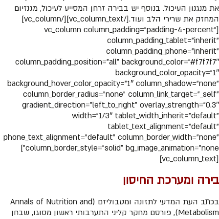
את מנגנון העיכול. בנוסף יש בבירה זרחן המסייע לעיכול, מגנזיום
המחזק את שרירי הלב ועוד.[/vc_column_text][/vc_column]
[vc_column column_padding=”padding-4-percent”
column_padding_tablet=”inherit”
column_padding_phone=”inherit”
column_padding_position=”all” background_color=”#f7f7f7″
background_color_opacity=”1″
background_hover_color_opacity=”1″ column_shadow=”none”
column_border_radius=”none” column_link_target=”_self”
gradient_direction=”left_to_right” overlay_strength=”0.3″
width=”1/3″ tablet_width_inherit=”default”
tablet_text_alignment=”default”
phone_text_alignment=”default” column_border_width=”none”
column_border_style=”solid” bg_image_animation=”none”]
[vc_column_text]
בירה ומערכת החיסון
בכתב העת המדעי לתזונה ומטבוליזם (Annals of Nutrition and
Metabolism), פורסם מחקר קליני התערבותי ראשון מסוגו, שבחן