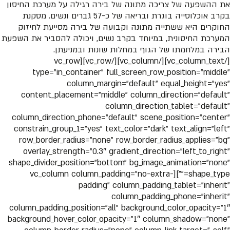
את ההשפעה של צריכה מתונה של בירה רגילה על מערכת החיסון
בקרב אוכלוסייה בוגרת ובריאה של כ-57 גברים ונשים. מסקנת
החוקרים היא ששתייה מתונה וקבועה של בירה מסייעת לחיזוק
המערכת החיסונית, במיוחד בקרב נשים, ויכולה להסביר את השפעת
הבירה במלחמתו של הגוף במחלות שונות ובמניעתן.
[/vc_column_text][/vc_column][/vc_row][vc_row
type=”in_container” full_screen_row_position=”middle”
column_margin=”default” equal_height=”yes”
content_placement=”middle” column_direction=”default”
column_direction_tablet=”default”
column_direction_phone=”default” scene_position=”center”
constrain_group_1=”yes” text_color=”dark” text_align=”left”
row_border_radius=”none” row_border_radius_applies=”bg”
overlay_strength=”0.3″ gradient_direction=”left_to_right”
shape_divider_position=”bottom” bg_image_animation=”none”
shape_type=””][vc_column column_padding=”no-extra-
padding” column_padding_tablet=”inherit”
column_padding_phone=”inherit”
column_padding_position=”all” background_color_opacity=”1″
background_hover_color_opacity=”1″ column_shadow=”none”