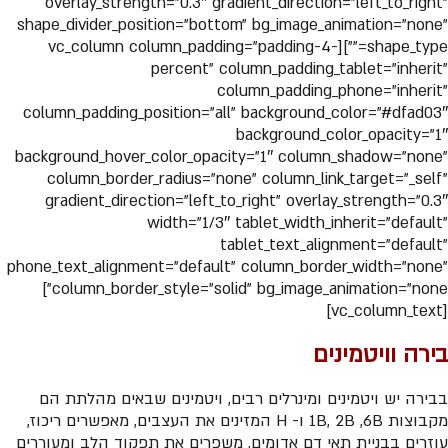
overlay_strength=”0.3″ gradient_direction=”left_to_right”
shape_divider_position=”bottom” bg_image_animation=”none”
shape_type=””][vc_column column_padding=”padding-4-
percent” column_padding_tablet=”inherit”
column_padding_phone=”inherit”
column_padding_position=”all” background_color=”#dfad03″
background_color_opacity=”1″
background_hover_color_opacity=”1″ column_shadow=”none”
column_border_radius=”none” column_link_target=”_self”
gradient_direction=”left_to_right” overlay_strength=”0.3″
width=”1/3″ tablet_width_inherit=”default”
tablet_text_alignment=”default”
phone_text_alignment=”default” column_border_width=”none”
column_border_style=”solid” bg_image_animation=”none”]
[vc_column_text]
בירה וויטמינים
בבירה יש ויטמינים ומינרלים רבים, ויטמינים שבאים מהלתת הם
מקבוצות 1B, 2B ,6B ו- H המזינים את העצבים, מאפשרים ריכוז,
עוזרים בבניית תאי דם אדומים, משפרים את תפקוד הלב ומעוררים