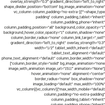
overlay_strength=”0.3″ gradient_direction=”left_to_right”
shape_divider_position=”bottom” bg_image_animation=”none”
shape_type=””][vc_column column_padding=”no-extra-
padding” column_padding_tablet=”inherit”
column_padding_phone=”inherit”
column_padding_position=”all” background_color_opacity=”1″
background_hover_color_opacity=”1″ column_shadow=”none”
column_border_radius=”none” column_link_target=”_self”
gradient_direction=”left_to_right” overlay_strength=”0.3″
width=”1/2″ tablet_width_inherit=”default”
tablet_text_alignment=”default”
phone_text_alignment=”default” column_border_width=”none”
column_border_style=”solid” bg_image_animation=”none”]
[image_with_animation image_url=”1511″ animation=”None”
hover_animation=”none” alignment=”center”
border_radius=”none” box_shadow=”none”
image_loading=”default” max_width=”100%”
max_width_mobile=”default”][/vc_column][vc_column
column_padding=”no-extra-padding”
column_padding_tablet=”inherit”
column_padding_phone=”inherit”