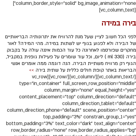
column_border_style=”solid” bg_image_animation=”none”]
[vc_column_text]
בירה במידה
לפני הכל חשוב לציין שעל מנת להרוויח את יתרונותיה הבריאותיים
של הבירה ולא לפגוע בגוף יש לשתות במידה. מהי המידה? לאור
מחקרים שפורסמו לאחרונה כל עוד הכמות איננה עולה על בקבוק
בירה (ml 330 ) ליום, וכל עוד שומרים על פעילות גופנית במקביל,
הגוף רק מרוויח משתיית הבירה. הנה דוגמה ממה אומרים אנשי
הבריאות באתר קופת חולים כללית על שתית בירה
>>
[/vc_column_text][/vc_column][/vc_row][vc_row
type=”in_container” full_screen_row_position=”middle”
column_margin=”none” equal_height=”yes”
content_placement=”top” column_direction=”default”
column_direction_tablet=”default”
column_direction_phone=”default” scene_position=”center”
top_padding=”3%” constrain_group_1=”yes”
bottom_padding=”3%” text_color=”dark” text_align=”center”
row_border_radius=”none” row_border_radius_applies=”bg”