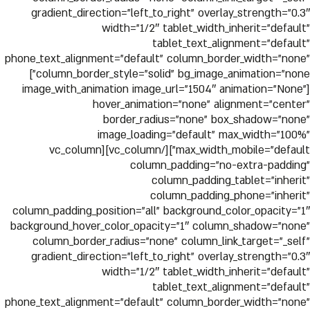
gradient_direction=”left_to_right” overlay_strength=”0.3″
width=”1/2″ tablet_width_inherit=”default”
tablet_text_alignment=”default”
phone_text_alignment=”default” column_border_width=”none”
column_border_style=”solid” bg_image_animation=”none”]
[image_with_animation image_url=”1504″ animation=”None”
hover_animation=”none” alignment=”center”
border_radius=”none” box_shadow=”none”
image_loading=”default” max_width=”100%”
max_width_mobile=”default”][/vc_column][vc_column
column_padding=”no-extra-padding”
column_padding_tablet=”inherit”
column_padding_phone=”inherit”
column_padding_position=”all” background_color_opacity=”1″
background_hover_color_opacity=”1″ column_shadow=”none”
column_border_radius=”none” column_link_target=”_self”
gradient_direction=”left_to_right” overlay_strength=”0.3″
width=”1/2″ tablet_width_inherit=”default”
tablet_text_alignment=”default”
phone_text_alignment=”default” column_border_width=”none”