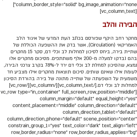
column_border_style=”solid” bg_image_animation=”none”]
[vc_column_text]
הבירה והלב
מחקר רחב היקף שפורסם בכתב העת המדעי של איגוד הלב
האמריקאי (Circulation), אשר בדק את ההשפעה הכוללת של
שתיית בירה, ביחס לסיכון למחלות לב וכלי דם, סקר 15 מחקרים
בהם נבדקו למעלה מ-200 אלף משתתפים. מסיכום מחקרים אלו
נמצא, שהסיכון למחלת לב וכלי דם ירד ל-78% בקרב צרכני הבירה,
לעומת אילו שאינם שותים. סיכום תוצאות מחקרים אילו מצביע חד
משמעית על השפעתה של שתייה מתונה של בירה בהורדת הסיכון
למחלות לב וכלי דם.[/vc_column_text][/vc_column][/vc_row]
[vc_row type=”in_container” full_screen_row_position=”middle”
column_margin=”default” equal_height=”yes”
content_placement=”middle” column_direction=”default”
column_direction_tablet=”default”
column_direction_phone=”default” scene_position=”center”
constrain_group_1=”yes” text_color=”dark” text_align=”left”
row_border_radius=”none” row_border_radius_applies=”bg”