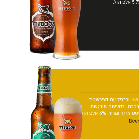
אלכסנדר GREEN היא בירה בסגנון IPA וכרגיל עם הפרשנות
רותית מורכבת. בטעימה מורגשת
מריר. 6% אלכוהול.