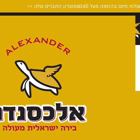
לוח חינם בהזמנה מעל ₪160
מועדון החברים שלנו >>
דף הבית
המבשלה
על הבי
BLONDE
אלכסנדר בלונד היא פרשנות שלנו על סגנון ה- BLONDE
הבלגי, בהגשה יותר קלילה ופחות אלכוהולית המתאימה למזג
האויר והאופי הישראלי שלנו. לבלונד ניחוח פירותי ואיזון מדוייק