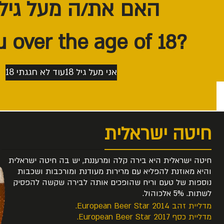
האם את/ה מעל גיל 18?
בין מרירות למתיקות. 5.3% אלכוהול.
מדליית כסף European Beer Star 2017.
מדליית זהב European Beer Star 2014.
?Are you over the age of 18
למעבר לעמוד הבירה >>
אני מעל גיל 18
עוד לא חגגתי 18
חיטה ישראלית
חיטה ישראלית היא בירה קלה ומרעננת, יש בה חיטה ישראלית
והיא מאוזנת להפליא עם מרירות מעודנת ומורכבות ושכבות
נוספות של טעם וריח שהופכים אותה לבירה שקשה להפסיק
לשתות. 5% אלכוהול.
מדליית זהב European Beer Star 2014.
מדליית כסף European Beer Star 2017.