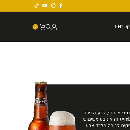
קשר
EN
0
כפרי צרפתי, צבע הבירה
הוא ענברי, (ענברי בצרפתית = Ambrée) והוא נובע משימוש
ניקים לבירה מלבד צבע