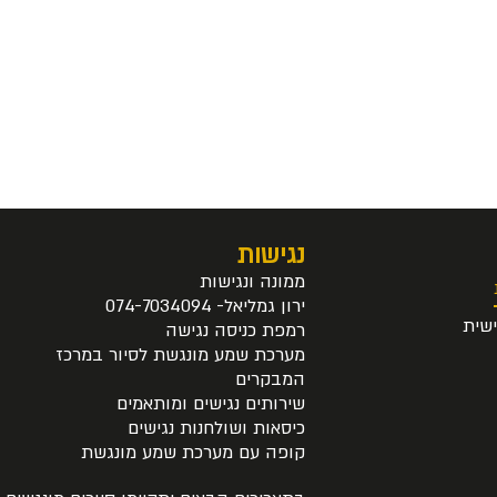
נגישות
ממונה ונגישות
ירון גמליאל- 074-7034094
שית
רמפת כניסה נגישה
מערכת שמע מונגשת לסיור במרכז
המבקרים
שירותים נגישים ומותאמים
כיסאות ושולחנות נגישים
קופה עם מערכת שמע מונגשת