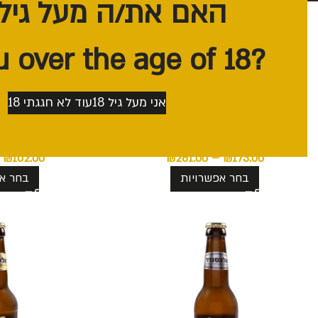
האם את/ה מעל גיל 18?
?Are you over the age of 18
אני מעל גיל 18
עוד לא חגגתי 18
BARLEY WINE 2024 11.2%
ארגז בירה בוטיק ישראלית
₪
102.00
₪
261.00
–
₪
173.00
בחר אפשרויות
בחר אפ